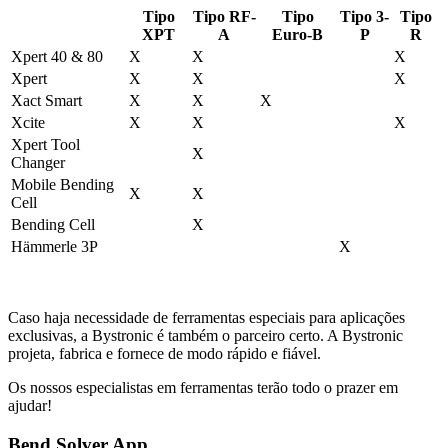
Tipo
Tipo RF-
Tipo
Tipo 3-
Tipo
XPT
A
Euro-B
P
R
Xpert 40 & 80
X
X
X
Xpert
X
X
X
Xact Smart
X
X
X
Xcite
X
X
X
Xpert Tool
X
Changer
Mobile Bending
X
X
Cell
Bending Cell
X
Hämmerle 3P
X
Caso haja necessidade de ferramentas especiais para aplicações
exclusivas, a Bystronic é também o parceiro certo. A Bystronic
projeta, fabrica e fornece de modo rápido e fiável.
Os nossos especialistas em ferramentas terão todo o prazer em
ajudar!
Bend Solver App